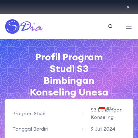
ID
Profil Program
Studi S3
Bimbingan
Konseling Unesa
ID
S3 Bimbingan
Program Studi
:
Konseling
Tanggal Berdiri
:
9 Juli 2024