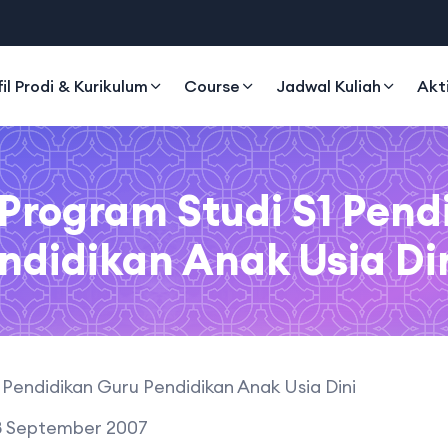
fil Prodi & Kurikulum
Course
Jadwal Kuliah
Akt
l Program Studi S1 Pend
ndidikan Anak Usia Di
 Pendidikan Guru Pendidikan Anak Usia Dini
8 September 2007