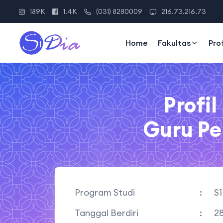
189K
1.4K
(031) 8280009
216.73.216.73
Home
Fakultas
Pro
Profi
Guru Pe
Program Studi
:
S1
Tanggal Berdiri
:
2