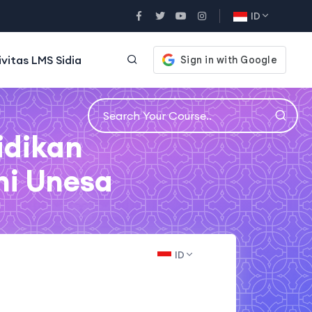
ID
ivitas LMS Sidia
idikan
ni Unesa
ID