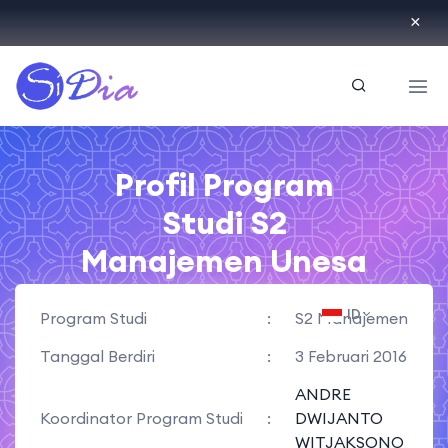
ID
Profil Program
Studi S2
Manajemen Unesa
ID
Program Studi
:
S2 Manajemen
Tanggal Berdiri
:
3 Februari 2016
ANDRE
Koordinator Program Studi
:
DWIJANTO
WITJAKSONO