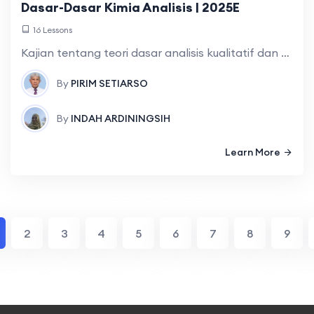
Dasar-Dasar Kimia Analisis | 2025E
16 Lessons
Kajian tentang teori dasar analisis kualitatif dan kuantitatif yang medukung proses, serta evaluasi hasil; analisis kualitatif yg mencakup identifikasi kation dan anion secara sistematis; analisis
By
PIRIM SETIARSO
By
INDAH ARDININGSIH
Learn More
2
3
4
5
6
7
8
9