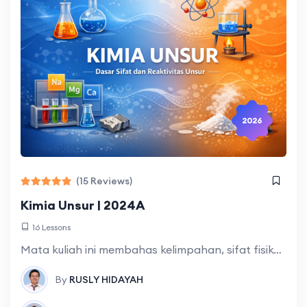
2026
(15 Reviews)
Kimia Unsur | 2024A
16 Lessons
Mata kuliah ini membahas kelimpahan, sifat fisika-kimia, cara memperoleh, mengidentifikasi, serta memanfaatkan unsur-unsur golongan utama dan unsur-unsur transisi blok-d (deret pertama, kedua, dan ketiga) beserta
By
RUSLY HIDAYAH