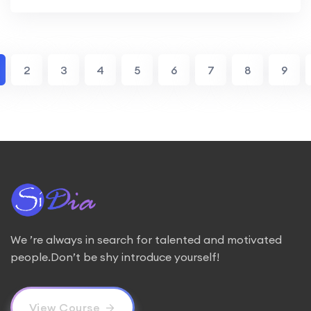
2
3
4
5
6
7
8
9
We ’re always in search for talented and motivated
people.Don’t be shy introduce yourself!
View Course