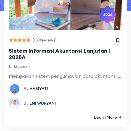
2026
(15 Reviews)
Sistem Informasi Akuntansi Lanjutan |
2025A
16 Lessons
Merupakan sistem pengumpulan data akuntansi yang menjelaskan kegiatan perusahaan dan mengubah data tersebut menjadi informasi, serta menyediakan informasi bagi pemakai didalam maupun diluar perusahaan
By
HARIYATI
By
ENI WURYANI
Learn More