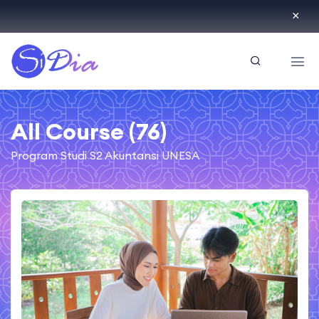
ID
All Course (76)
Program Studi S2 Akuntansi UNESA