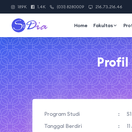
189K
1.4K
(031) 8280009
216.73.216.46
Home
Fakultas
Pro
Profi
Program Studi
:
S1
Tanggal Berdiri
:
11