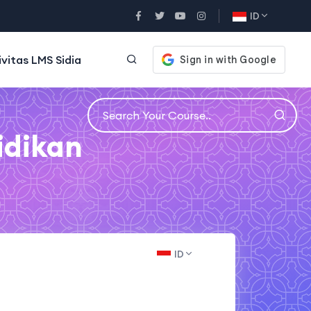
ID
ivitas LMS Sidia
idikan
ID