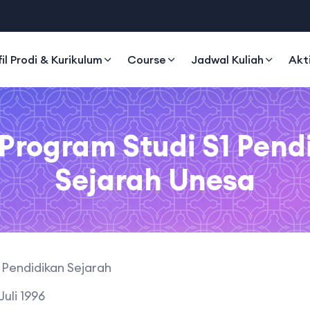
fil Prodi & Kurikulum
Course
Jadwal Kuliah
Akt
l Program Studi S1 Pend
Sejarah Unesa
 Pendidikan Sejarah
 Juli 1996