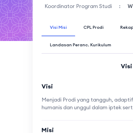
Koordinator Program Studi
:
W
Visi Misi
CPL Prodi
Rekap
Landasan Peranc. Kurikulum
Visi
Visi
Menjadi Prodi yang tangguh, adapti
humanis dan unggul dalam iptek se
Misi