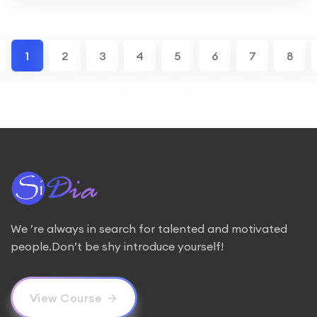
1
2
3
4
5
6
7
8
We ’re always in search for talented and motivated
people.Don’t be shy introduce yourself!
View Course