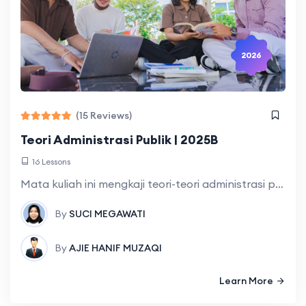
2026
(15 Reviews)
Teori Administrasi Publik | 2025B
16 Lessons
Mata kuliah ini mengkaji teori-teori administrasi publik baik menyangkut teori klasik-neoklasik, teori perilaku, teori kelembagaan, pilihan publik, manajemen publik, hingga teori governansi. Berbagai teori tersebut
By
SUCI MEGAWATI
By
AJIE HANIF MUZAQI
Learn More