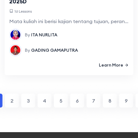
2025D
16 Lessons
Mata kuliah ini berisi kajian tentang tujuan, perananan, internal dan eksternal, media publikasi, etika dan bentuk praktek kegiatan, protokoler Hubungan Masyarakat (Humas) dan praktek konferensi
By
ITA NURLITA
By
GADING GAMAPUTRA
Learn More
2
3
4
5
6
7
8
9