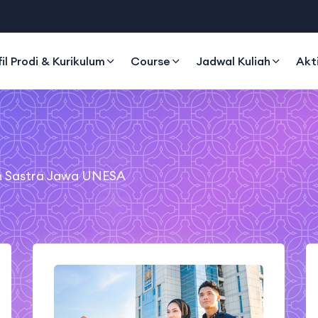
fil Prodi & Kurikulum
Course
Jadwal Kuliah
Akt
an Sastra Jawa UNESA