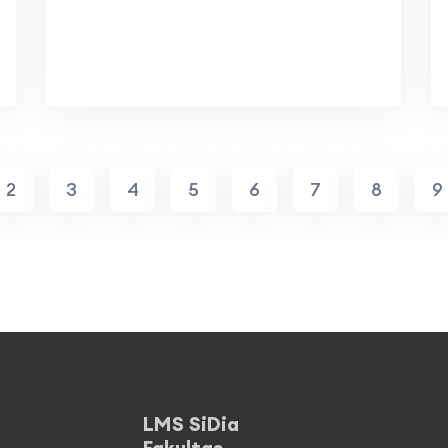
2
3
4
5
6
7
8
9
LMS SiDia
Fakultas