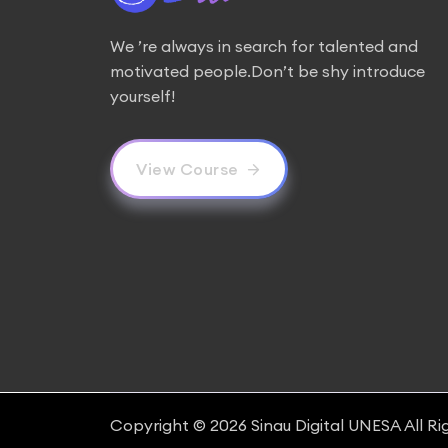
We ’re always in search for talented and
motivated people.Don’t be shy introduce
yourself!
View Course
Copyright © 2026
Sinau Digital UNESA
All Ri