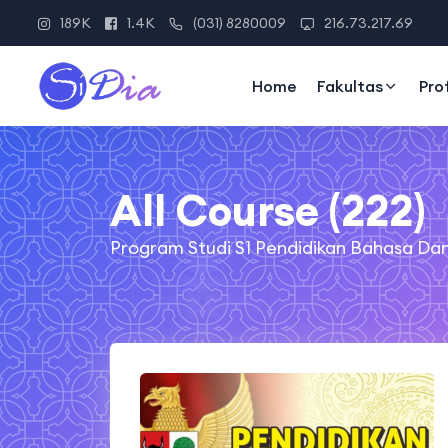
189K
1.4K
(031) 8280009
216.73.217.69
Home
Fakultas
Pro
All Course (222)
Program Studi S1 Pendidikan Bahasa D