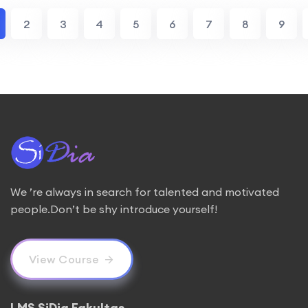
2
3
4
5
6
7
8
9
We ’re always in search for talented and motivated
people.Don’t be shy introduce yourself!
View Course
LMS SiDia Fakultas