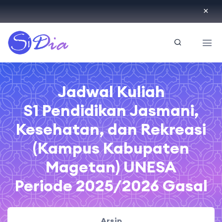
ID
Jadwal Kuliah
S1 Pendidikan Jasmani,
Kesehatan, dan Rekreasi
(Kampus Kabupaten
Magetan) UNESA
Periode 2025/2026 Gasal
Arsip