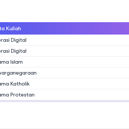
a Kuliah
rasi Digital
rasi Digital
ma Islam
warganegaraan
ma Katholik
ma Protestan