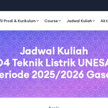
fil Prodi & Kurikulum
Course
Jadwal Kuliah
Akt
Jadwal Kuliah
D4 Teknik Listrik UNES
eriode 2025/2026 Gas