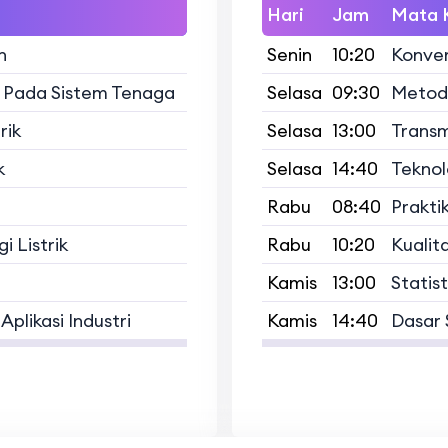
Hari
Jam
Mata K
n
Senin
10:20
Konvers
i Pada Sistem Tenaga
Selasa
09:30
Metodo
rik
Selasa
13:00
Transm
k
Selasa
14:40
Teknol
Rabu
08:40
Praktik
i Listrik
Rabu
10:20
Kualit
Kamis
13:00
Statist
plikasi Industri
Kamis
14:40
Dasar S