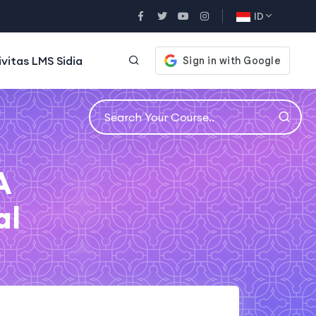
ID
ivitas LMS Sidia
A
al