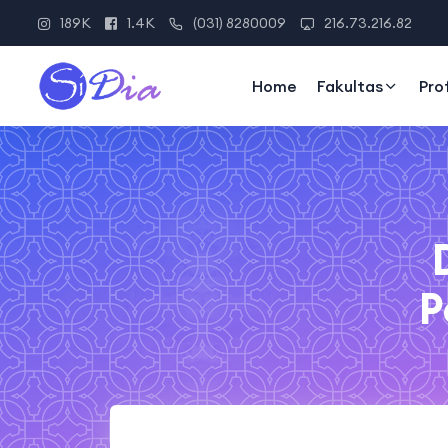
189K
1.4K
(031) 8280009
216.73.216.82
Home
Fakultas
Pro
P