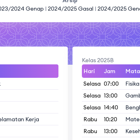
Arsip
023/2024 Genap
|
2024/2025 Gasal
|
2024/2025 Ge
Kelas 2025B
Hari
Jam
Mata 
k
Selasa
07:00
Fisika
Selasa
13:00
Gamb
Selasa
14:40
Bengk
elamatan Kerja
Rabu
10:20
Matem
Rabu
13:00
Keseh