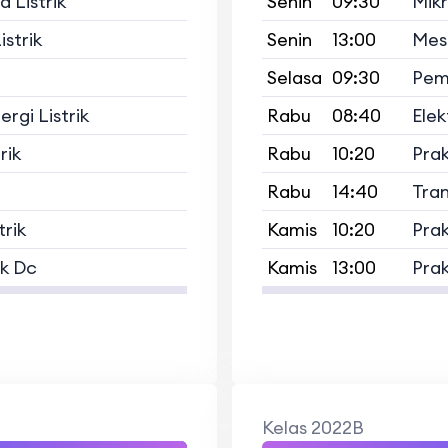
 Listrik
Senin
09:30
Mikr
strik
Senin
13:00
Mesi
Selasa
09:30
Pemb
ergi Listrik
Rabu
08:40
Elek
rik
Rabu
10:20
Prak
Rabu
14:40
Tran
trik
Kamis
10:20
Prak
ik Dc
Kamis
13:00
Prak
Kelas 2022B