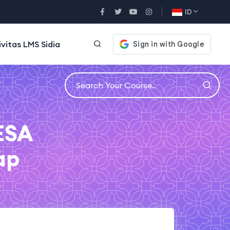
ID
ivitas LMS Sidia
NESA
ap