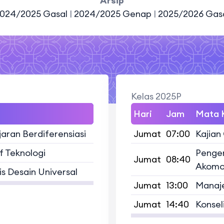
Arsip
024/2025 Gasal
|
2024/2025 Genap
|
2025/2026 Gas
Kelas 2025P
Hari
Jam
Mata K
ran Berdiferensiasi
Jumat
07:00
Kajian
 Teknologi
Penge
Jumat
08:40
Akomo
s Desain Universal
Jumat
13:00
Manaje
Jumat
14:40
Konseli