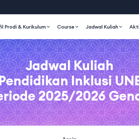
fil Prodi & Kurikulum
Course
Jadwal Kuliah
Akt
Jadwal Kuliah
Pendidikan Inklusi U
eriode 2025/2026 Gen