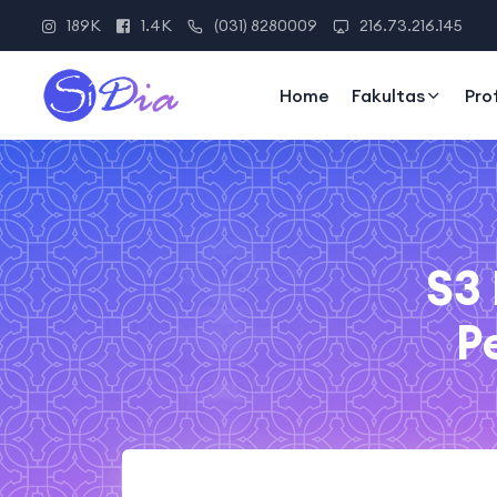
189K
1.4K
(031) 8280009
216.73.216.145
Home
Fakultas
Pro
S3 
P