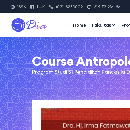
189K
1.4K
(031) 8280009
216.73.216.186
Home
Fakultas
Pro
Course Antropol
Program Studi S1 Pendidikan Pancasil