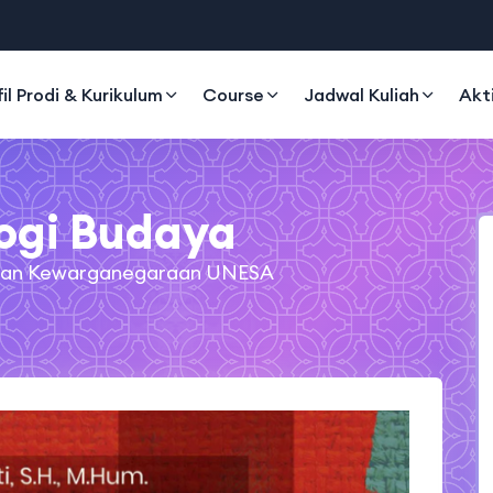
fil Prodi & Kurikulum
Course
Jadwal Kuliah
Akt
ogi Budaya
a Dan Kewarganegaraan UNESA