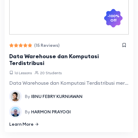
-100%
Off
(15 Reviews)
Data Warehouse dan Komputasi
Terdistribusi
16 Lessons
20 Students
Data Warehouse dan Komputasi Terdistribusi merupakan mata kuliah yang membahas tentang bagaimana proses perencanaan, pengumpulan, dan pentranformasian data untuk mendukung pengambilan keputusan berdasarkan data (data-driven
By
IBNU FEBRY KURNIAWAN
By
HARMON PRAYOGI
Learn More