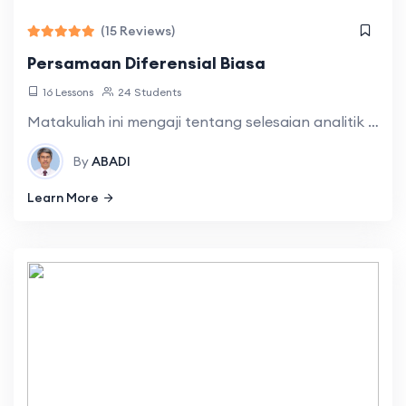
(15 Reviews)
Persamaan Diferensial Biasa
16 Lessons
24 Students
Matakuliah ini mengaji tentang selesaian analitik PDB orde satu PDB linear orde dua dengan koefisien konstan Koefisien tak tentu dan variasi parameter selesaian deret dari
By
ABADI
Learn More