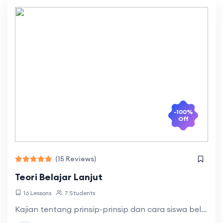
-100%
Off
(15 Reviews)
Teori Belajar Lanjut
16 Lessons
7 Students
Kajian tentang prinsip-prinsip dan cara siswa belajar menurut teori belajar perilaku, teori belajar sosial, teori belajar kognitif, pendekatan konstruktivis, teori konektivisme, serta pemotivasian siswa untuk