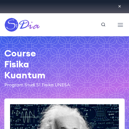
ID
Course
Fisika
Kuantum
Program Studi S1 Fisika UNESA