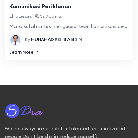
Komunikasi Periklanan
16 Lessons
32 Students
Mata kuliah untuk menguasai teori komunikasi periklanan meliputi proses komunikasi periklanan; regulasi dalam periklanan, analisis situasi dan target sasaran; budgeting, dan pemilihan media. Pemahaman terhadap
By
MUHAMAD RO'IS ABIDIN
Learn More
We ’re always in search for talented and motivated
people.Don’t be shy introduce yourself!