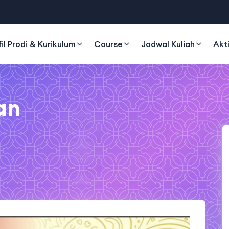
fil Prodi & Kurikulum
Course
Jadwal Kuliah
Akt
an