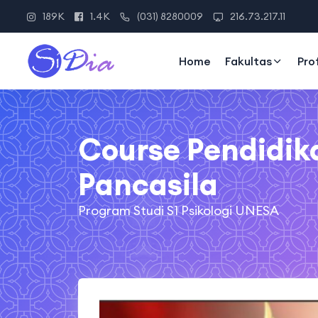
189K
1.4K
(031) 8280009
216.73.217.11
Home
Fakultas
Pro
Course Pendidik
Pancasila
Program Studi S1 Psikologi UNESA