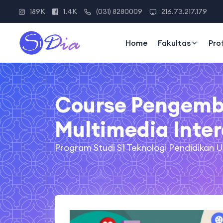
189K
1.4K
(031) 8280009
216.73.217.179
Home
Fakultas
Pro
Course Pengem
Multimedia Inter
Program Studi S1 Teknologi Pendidikan