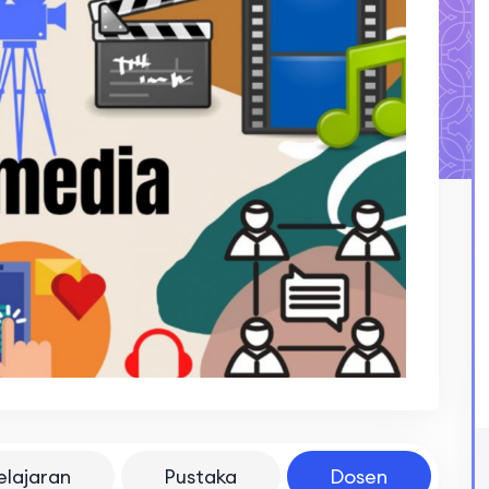
elajaran
Pustaka
Dosen