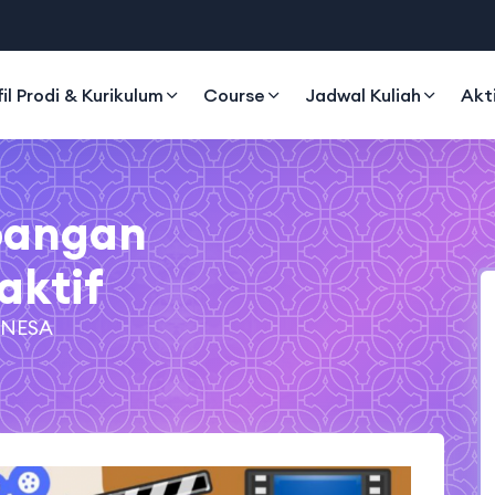
fil Prodi & Kurikulum
Course
Jadwal Kuliah
Akt
bangan
aktif
 UNESA